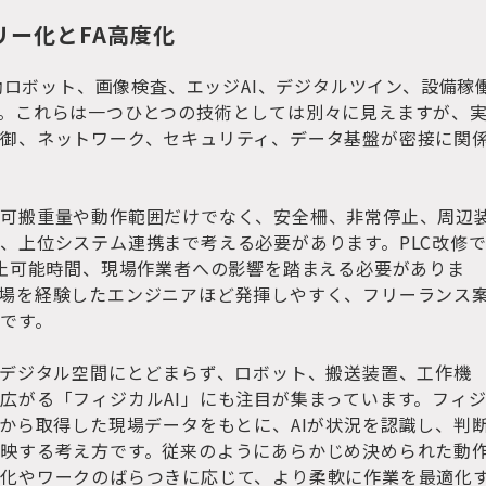
リー化とFA高度化
協働ロボット、画像検査、エッジAI、デジタルツイン、設備稼
。これらは一つひとつの技術としては別々に見えますが、
御、ネットワーク、セキュリティ、データ基盤が密接に関
、可搬重量や動作範囲だけでなく、安全柵、非常停止、周辺
、上位システム連携まで考える必要があります。PLC改修
停止可能時間、現場作業者への影響を踏まえる必要がありま
場を経験したエンジニアほど発揮しやすく、フリーランス
です。
がデジタル空間にとどまらず、ロボット、搬送装置、工作機
広がる「フィジカルAI」にも注目が集まっています。フィ
ラから取得した現場データをもとに、AIが状況を認識し、判
映する考え方です。従来のようにあらかじめ決められた動
化やワークのばらつきに応じて、より柔軟に作業を最適化