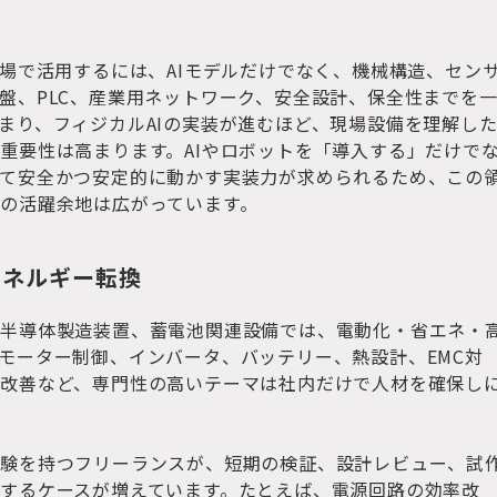
現場で活用するには、AIモデルだけでなく、機械構造、セン
盤、PLC、産業用ネットワーク、安全設計、保全性までを
まり、フィジカルAIの実装が進むほど、現場設備を理解し
重要性は高まります。AIやロボットを「導入する」だけで
て安全かつ安定的に動かす実装力が求められるため、この
の活躍余地は広がっています。
・エネルギー転換
、半導体製造装置、蓄電池関連設備では、電動化・省エネ・
モーター制御、インバータ、バッテリー、熱設計、EMC対
改善など、専門性の高いテーマは社内だけで人材を確保し
経験を持つフリーランスが、短期の検証、設計レビュー、試
するケースが増えています。たとえば、電源回路の効率改