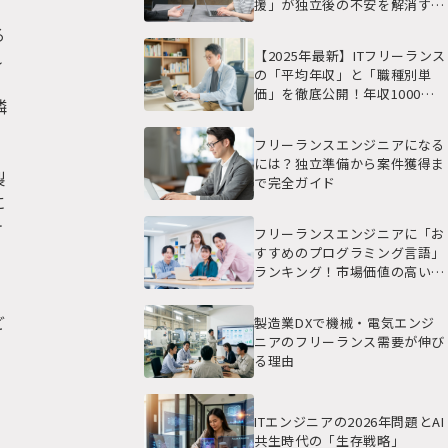
援」が独立後の不安を解消する
理由
る
【2025年最新】ITフリーランス
れ
の「平均年収」と「職種別単
価」を徹底公開！年収1000万
隣
円を目指すロードマップ
フリーランスエンジニアになる
には？独立準備から案件獲得ま
製
で完全ガイド
に
テ
フリーランスエンジニアに「お
すすめのプログラミング言語」
ランキング！市場価値の高いス
キルセットとは？
ど
製造業DXで機械・電気エンジ
ニアのフリーランス需要が伸び
る理由
ITエンジニアの2026年問題とAI
共生時代の「生存戦略」