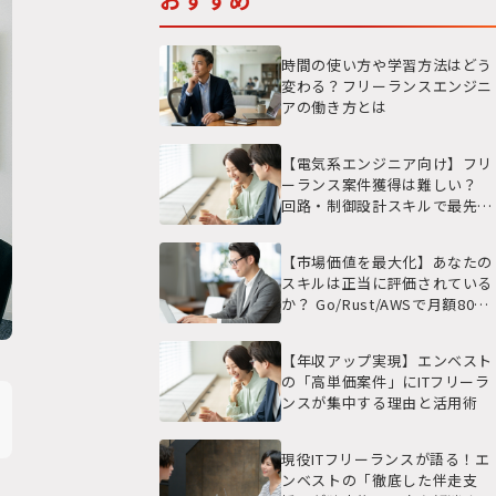
時間の使い方や学習方法はどう
変わる？フリーランスエンジニ
アの働き方とは
【電気系エンジニア向け】フリ
ーランス案件獲得は難しい？
回路・制御設計スキルで最先端
の現場と高単価を実現する戦略
【市場価値を最大化】あなたの
スキルは正当に評価されている
か？ Go/Rust/AWSで月額80万
円を超える高単価案件の選び方
【年収アップ実現】エンベスト
の「高単価案件」にITフリーラ
ンスが集中する理由と活用術
現役ITフリーランスが語る！エ
ンベストの「徹底した伴走支