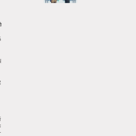
働
実
係
装
で
案
ジ
断
作
す