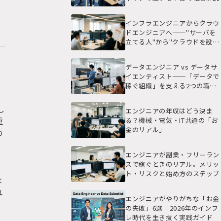
インフラエンジニアからクラウ
ドエンジニアへ──"サーバを
立てる人"から"クラウドを設計
する人"になる実践ガイド
データエンジニア vs データサ
イエンティスト──「データで
稼ぐ組織」を支える2つの職種
の本当の違い
し
エンジニアの年収はどう決ま
重
る？機械・電気・IT共通の「お
金のリアル」
の
エンジニアが副業・フリーラン
スで稼ぐときのリアル。メリッ
ト・リスクと始め方のステップ
は
れ
エンジニアがやりがちな「お金
の失敗」6選｜2026年のインフ
レ時代を生き抜く実践ガイド