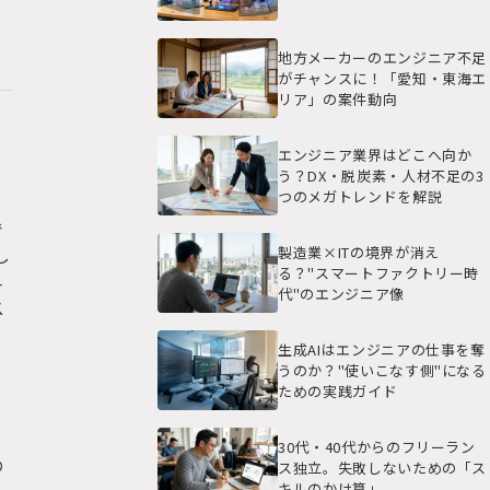
地方メーカーのエンジニア不足
がチャンスに！「愛知・東海エ
リア」の案件動向
エンジニア業界はどこへ向か
う？DX・脱炭素・人材不足の3
つのメガトレンドを解説
で
製造業×ITの境界が消え
し
る？"スマートファクトリー時
早
代"のエンジニア像
ス
生成AIはエンジニアの仕事を奪
うのか？"使いこなす側"になる
ための実践ガイド
ま
30代・40代からのフリーラン
の
ス独立。失敗しないための「ス
キルのかけ算」