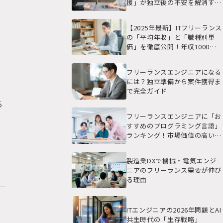
援」が独立後の不安を解消する
理由
【2025年最新】ITフリーランス
の「平均年収」と「職種別単
価」を徹底公開！年収1000万
円を目指すロードマップ
み
フリーランスエンジニアになる
には？独立準備から案件獲得ま
で完全ガイド
る
フリーランスエンジニアに「お
すすめのプログラミング言語」
ランキング！市場価値の高いス
キルセットとは？
製造業DXで機械・電気エンジ
ニアのフリーランス需要が伸び
る理由
ITエンジニアの2026年問題とAI
共生時代の「生存戦略」