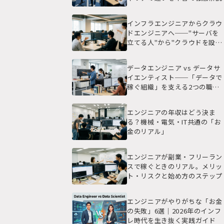
インフラエンジニアからクラウ
ドエンジニアへ──"サーバを
立てる人"から"クラウドを設計
する人"になる実践ガイド
データエンジニア vs データサ
イエンティスト──「データで
稼ぐ組織」を支える2つの職種
の本当の違い
エンジニアの年収はどう決ま
る？機械・電気・IT共通の「お
金のリアル」
エンジニアが副業・フリーラン
スで稼ぐときのリアル。メリッ
ト・リスクと始め方のステップ
エンジニアがやりがちな「お金
の失敗」6選｜2026年のインフ
レ時代を生き抜く実践ガイド