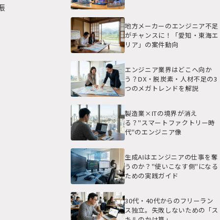
振
地方メーカーのエンジニア不足
がチャンスに！「愛知・東海エ
リア」の案件動向
エンジニア業界はどこへ向か
う？DX・脱炭素・人材不足の3
つのメガトレンドを解説
製造業×ITの境界が消え
る？"スマートファクトリー時
代"のエンジニア像
生成AIはエンジニアの仕事を奪
うのか？"使いこなす側"になる
ための実践ガイド
30代・40代からのフリーラン
ス独立。失敗しないための「ス
キルのかけ算」