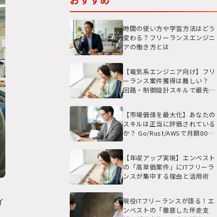
時間の使い方や学習方法はどう
変わる？フリーランスエンジニ
アの働き方とは
【電気系エンジニア向け】フリ
ーランス案件獲得は難しい？
回路・制御設計スキルで最先端
の現場と高単価を実現する戦略
【市場価値を最大化】あなたの
スキルは正当に評価されている
か？ Go/Rust/AWSで月額80万
円を超える高単価案件の選び方
【年収アップ実現】エンベスト
の「高単価案件」にITフリーラ
ンスが集中する理由と活用術
イ
現役ITフリーランスが語る！エ
ンベストの「徹底した伴走支