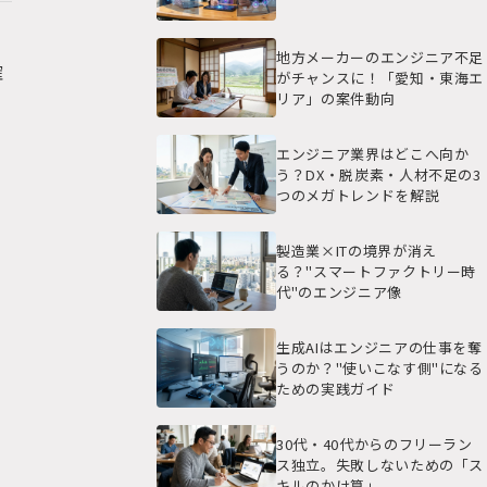
ン
地方メーカーのエンジニア不足
確
がチャンスに！「愛知・東海エ
リア」の案件動向
エンジニア業界はどこへ向か
う？DX・脱炭素・人材不足の3
つのメガトレンドを解説
製造業×ITの境界が消え
る？"スマートファクトリー時
代"のエンジニア像
生成AIはエンジニアの仕事を奪
うのか？"使いこなす側"になる
ための実践ガイド
30代・40代からのフリーラン
ス独立。失敗しないための「ス
キルのかけ算」