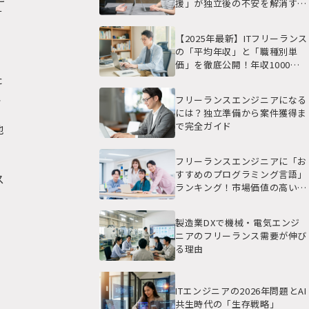
援」が独立後の不安を解消する
言
理由
【2025年最新】ITフリーランス
の「平均年収」と「職種別単
価」を徹底公開！年収1000万
円を目指すロードマップ
た
理
フリーランスエンジニアになる
には？独立準備から案件獲得ま
で完全ガイド
地
フリーランスエンジニアに「お
すすめのプログラミング言語」
ス
ランキング！市場価値の高いス
き
キルセットとは？
製造業DXで機械・電気エンジ
ニアのフリーランス需要が伸び
る理由
ITエンジニアの2026年問題とAI
共生時代の「生存戦略」