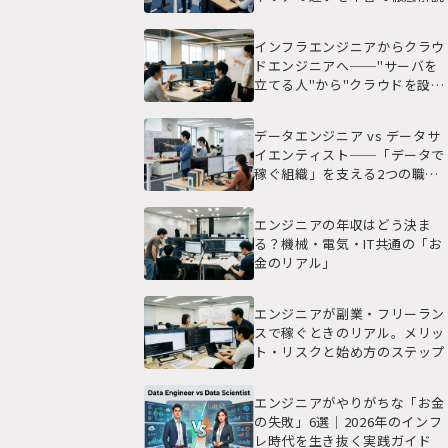
インフラエンジニアからクラウ
ドエンジニアへ──"サーバを
立てる人"から"クラウドを設計
こ
する人"になる実践ガイド
データエンジニア vs データサ
イエンティスト──「データで
稼ぐ組織」を支える2つの職種
の本当の違い
エンジニアの年収はどう決ま
る？機械・電気・IT共通の「お
金のリアル」
エンジニアが副業・フリーラン
スで稼ぐときのリアル。メリッ
ト・リスクと始め方のステップ
エンジニアがやりがちな「お金
の失敗」6選｜2026年のインフ
レ時代を生き抜く実践ガイド