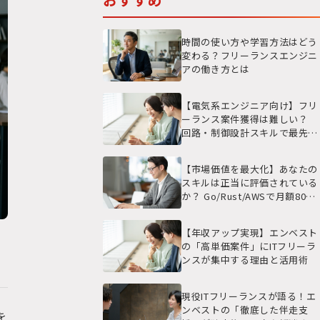
時間の使い方や学習方法はどう
変わる？フリーランスエンジニ
アの働き方とは
【電気系エンジニア向け】フリ
ーランス案件獲得は難しい？
回路・制御設計スキルで最先端
の現場と高単価を実現する戦略
【市場価値を最大化】あなたの
スキルは正当に評価されている
か？ Go/Rust/AWSで月額80万
円を超える高単価案件の選び方
【年収アップ実現】エンベスト
の「高単価案件」にITフリーラ
ンスが集中する理由と活用術
現役ITフリーランスが語る！エ
ンベストの「徹底した伴走支
を