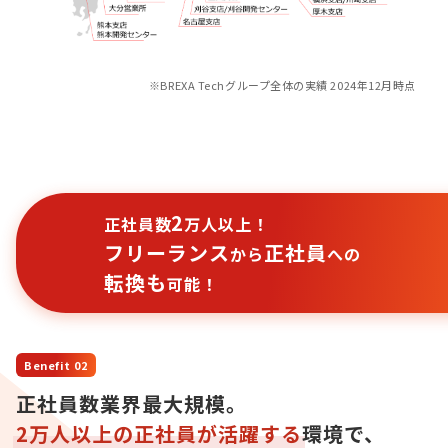
※BREXA Techグループ全体の実績 2024年12月時点
2
正社員数
万人以上！
フリーランス
正社員
から
への
転換も
可能！
Benefit 02
正社員数業界最大規模。
2万人以上の正社員が活躍する
環境で、