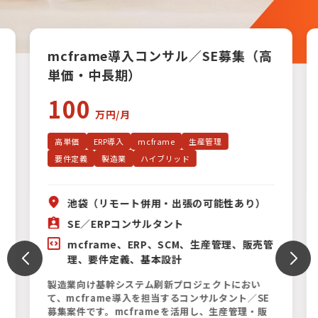
案件一覧
mcframe導入コンサル／SE募集（高
単価・中長期）
100
万円/月
高単価
ERP導入
mcframe
生産管理
要件定義
製造業
ハイブリッド
池袋（リモート併用・出張の可能性あり）
SE／ERPコンサルタント
mcframe、ERP、SCM、生産管理、販売管
理、要件定義、基本設計
製造業向け基幹システム刷新プロジェクトにおい
て、mcframe導入を担当するコンサルタント／SE
募集案件です。mcframeを活用し、生産管理・販