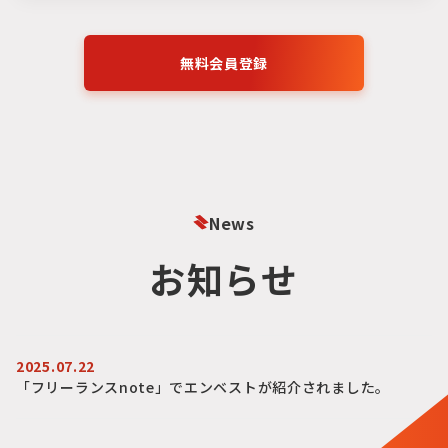
核を担う人材へと成長していただくことを期待
モノづくり系」の2つの領域
で、皆様のキャリ
しており、そのための支援やキャリア面談も積
アを支援しております。
極的に行っています。これからITエンジニアと
【IT・Web系エンジニア】 Webサービス、
無料会員登録
してご自身の市場価値を大きく高めていきた
SaaS、業務システム開発などを中心に、以下の
い、という成長意欲の高い方にフィットする環
ような職種の方々が活躍されています。
境です。
Webアプリケーションエンジニア（フロントエ
ンド/バックエンド）、クラウドエンジニア
（AWS/GCP/Azure）、モバイルアプリエンジ
ニア（iOS/Android）、ITインフラエンジニ
ア、ITプロジェクトマネージャー / ITコンサル
News
タント、QAエンジニア（品質保証エンジニア）
【機電・モノづくり系エンジニア】 自動車、産
お知らせ
業用ロボット、家電、精密機器などの分野を中
心に、以下のような職種の方々が活躍されてい
ます。
機械設計エンジニア、電気・電子回路設計エン
ジニア、制御設計エンジニア（PLCなど）、生
2025.07.22
産技術・製造技術エンジニア、品質保証・品質
「フリーランスnote」でエンベストが紹介されました。
管理