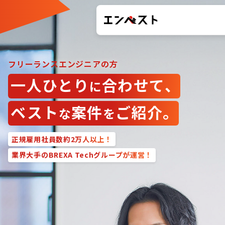
フリーランスエンジニアの方
一人ひとり
合わせて、
に
ベスト
案件
ご紹介。
な
を
正規雇用社員数約2万人以上！
業界大手のBREXA Techグループが運営！