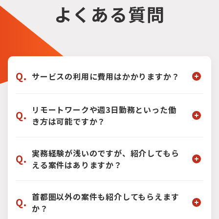
よくある質問
Q.
サービスの利用に費用はかかりますか？
A.
いいえ、費用は一切かかりません。キャリア
のご相談から案件のご紹介、ご契約手続きのサ
リモートワークや週3日勤務といった働
Q.
ポート、就業開始後のフォローまで、すべての
き方は可能ですか？
サービスを無料でご利用いただけますので、ご
安心ください。
A.
はい、可能です。フルリモートの案件から、
出社と組み合わせるハイブリッド案件、週3〜4
実務経験が浅いのですが、紹介してもら
Q.
日稼働の案件まで、あなたのライフスタイルや
える案件はありますか？
ご希望に合わせた多様な働き方をご提案できま
す。まずは理想の働き方をお聞かせください。
A.
もちろんです。私たちはあなたの現在のスキ
ルだけでなく、今後のポテンシャルも見て案件
首都圏以外の案件も紹介してもらえます
Q.
をご紹介します。経験を積みながらスキルアッ
か？
プできるプロジェクトや、グループの研修制度