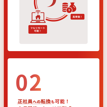
02
正社員
転換
可能！
への
も