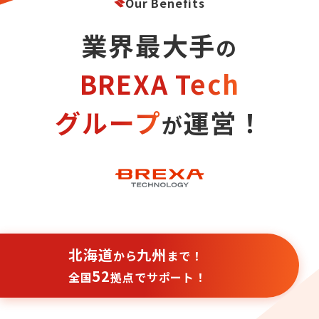
Our Benefits
業界最大手
の
BREXA Tech
グループ
運営！
が
北海道
九州
から
まで！
52
全国
拠点でサポート！