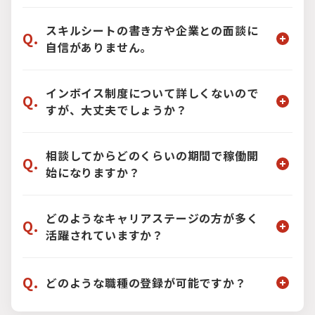
を活用できる案件もございますので、まずは一
A.
はい、全国各地の案件をご紹介可能です。私
度ご相談ください。
たちはBREXA Techグループとして全国に拠点
スキルシートの書き方や企業との面談に
Q.
を持ち、各地域の優良企業とも深い関係を築い
自信がありません。
ています。Uターン・Iターン転職をお考えの方
も、ぜひお住まいの地域の案件についてお問い
A.
ご安心ください。あなたの市場価値が最大限
合わせください。
に伝わるよう、経験豊富なアドバイザーがスキ
インボイス制度について詳しくないので
Q.
ルシートの添削から面談対策まで徹底的にサポ
すが、大丈夫でしょうか？
ートします。企業ごとの特徴に合わせた、通過
率を上げるための具体的なアドバイスも行いま
A.
問題ございません。インボイス制度に未登録
す。
の方でもご紹介可能な案件は多数ございます。
相談してからどのくらいの期間で稼働開
Q.
また、制度に関する基本的な情報のご提供や、
始になりますか？
ご希望に応じて税理士のご紹介なども可能です
ので、専門的な内容も遠慮なくご相談くださ
A.
あなたのベースに合わせて柔軟に対応いたし
い。
ます。お急ぎの場合はご相談から1〜2週間（最
どのようなキャリアステージの方が多く
Q.
短2営）で稼働開始となることが多いですが、
活躍されていますか？
もちろん、数ヶ月かけてご自身のキャリアと向
き合いながら、じっくりと次のステージを探し
A.
弊社では
20代後半から40代
のエンジニアが
たいというご要望にも伴走します。
Q.
中心となって活躍しており、実務経験を積みな
どのような職種の登録が可能ですか？
がらチームリーダーやスペシャリストを目指せ
る環境です。入社後3〜5年でプロジェクトの中
A.
弊社では、主に
「IT・Web系」と「機電・