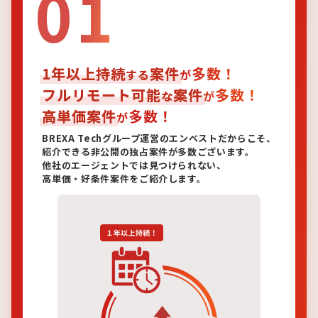
01
1年以上持続
案件
多数！
する
が
フルリモート可能
案件
多数！
な
が
高単価案件
多数！
が
BREXA Techグループ運営のエンベストだからこそ、
紹介できる非公開の独占案件が多数ございます。
他社のエージェントでは見つけられない、
高単価・好条件案件をご紹介します。